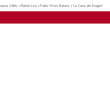
púrpura CdMx
Rubén Lira
Pablo Víctor Balario
‘La Casa del Dragón’