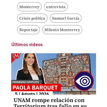
Monterrey
entrevista
Crisis política
Samuel García
Reportaje
Milenio Monterrey
Últimos videos
UNAM rompe relación con
Territorium tras fallo en su