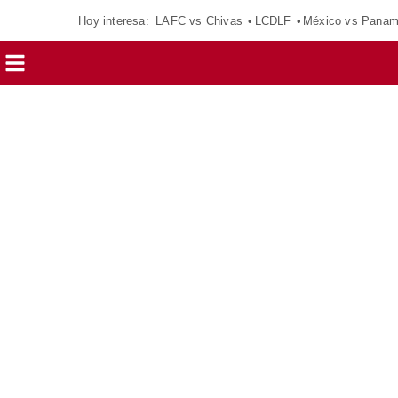
Hoy interesa:
LAFC vs Chivas
LCDLF
México vs Pana