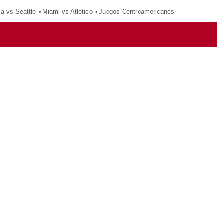
ca vs Seattle
Miami vs Atlético
Juegos Centroamericanos