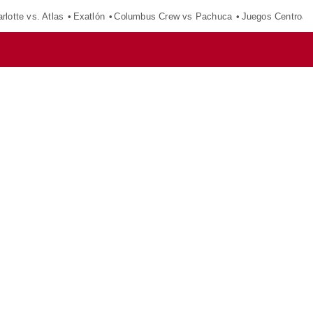
rlotte vs. Atlas
Exatlón
Columbus Crew vs Pachuca
Juegos Centroam