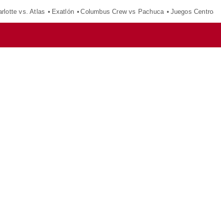
rlotte vs. Atlas
Exatlón
Columbus Crew vs Pachuca
Juegos Centroam