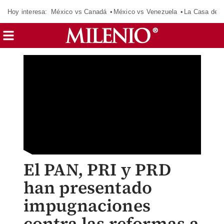
Hoy interesa:
México vs Canadá
México vs Venezuela
La Casa de 
El PAN, PRI y PRD
han presentado
impugnaciones
contra las reformas a