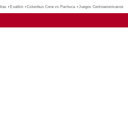
tlas
Exatlón
Columbus Crew vs Pachuca
Juegos Centroamericanos