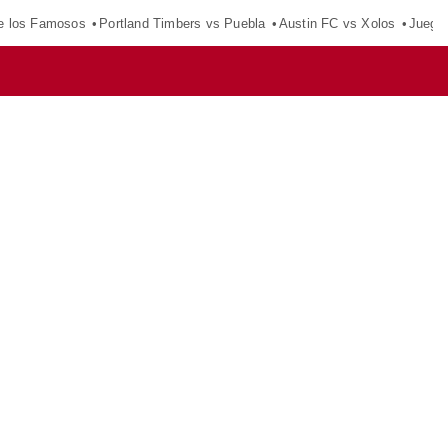
e los Famosos
Portland Timbers vs Puebla
Austin FC vs Xolos
Juego