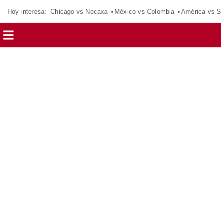
Hoy interesa:
Chicago vs Necaxa
México vs Colombia
América vs S