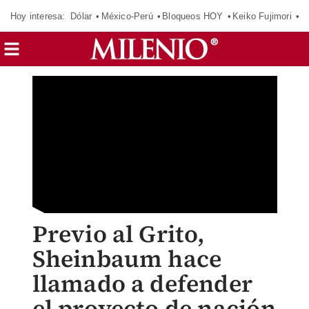
Hoy interesa:
Dólar
México-Perú
Bloqueos HOY
Keiko Fujimori
C
Previo al Grito,
Sheinbaum hace
llamado a defender
el proyecto de nación