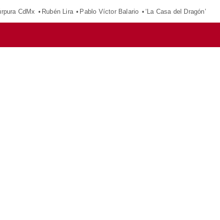
púrpura CdMx
Rubén Lira
Pablo Víctor Balario
‘La Casa del Dragón’