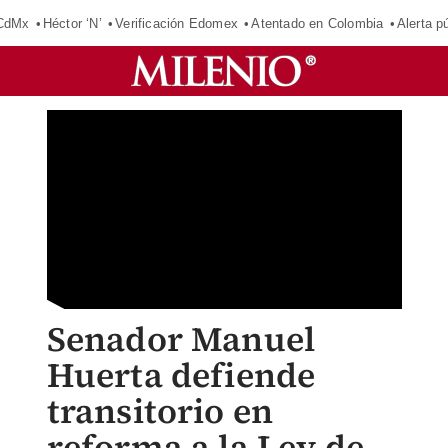
 CdMx
Héctor ‘N’
Verificación Edomex
Atentado en Colombia
Alerta 
Senador Manuel
Huerta defiende
transitorio en
reforma a la Ley de