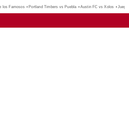
e los Famosos
Portland Timbers vs Puebla
Austin FC vs Xolos
Juego