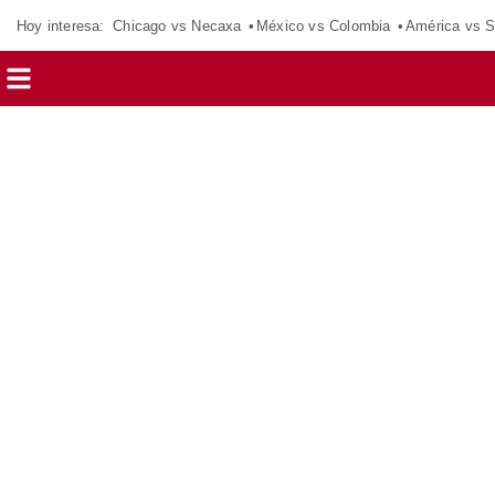
Hoy interesa:
Chicago vs Necaxa
México vs Colombia
América vs S