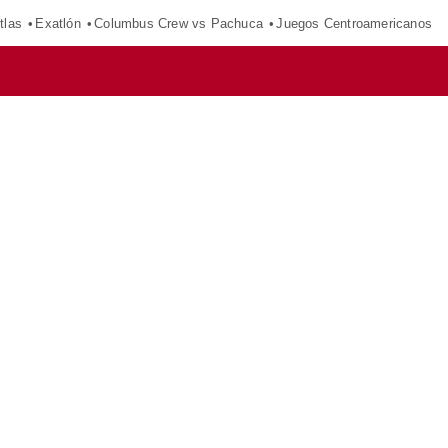
tlas
Exatlón
Columbus Crew vs Pachuca
Juegos Centroamericanos