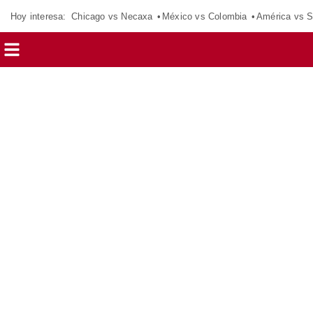
Hoy interesa:
Chicago vs Necaxa
México vs Colombia
América vs S