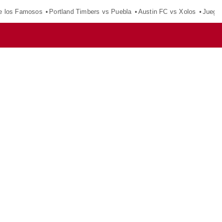
e los Famosos
Portland Timbers vs Puebla
Austin FC vs Xolos
Juego