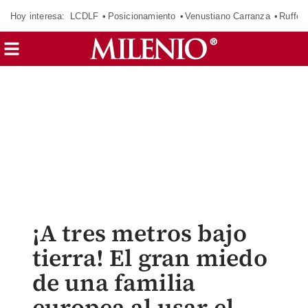
Hoy interesa:
LCDLF
Posicionamiento
Venustiano Carranza
Ruffo 
¡A tres metros bajo
tierra! El gran miedo
de una familia
europea al usar el