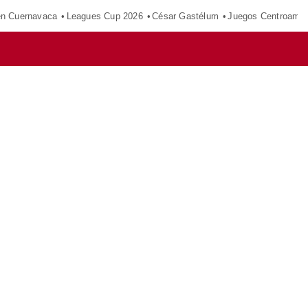
en Cuernavaca
Leagues Cup 2026
César Gastélum
Juegos Centroamer