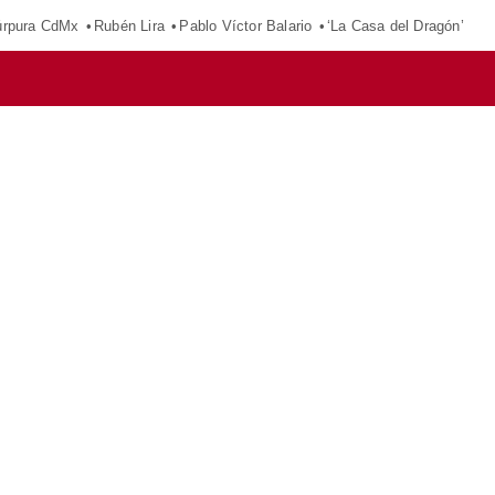
púrpura CdMx
Rubén Lira
Pablo Víctor Balario
‘La Casa del Dragón’