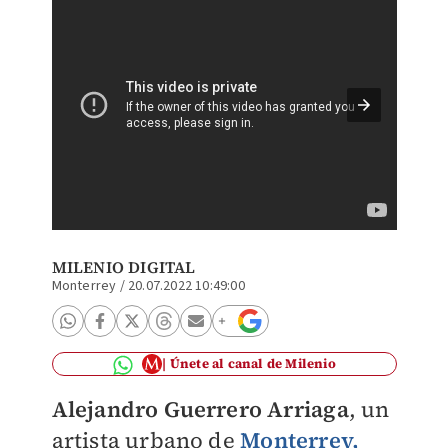
El arti
mancha 
MILENIO DIGITAL
Monterrey
/
20.07.2022 10:49:00
Únete al canal de Milenio
Alejandro Guerrero Arriaga
, un
artista urbano de
Monterrey,