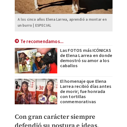
A los cinco años Elena Larrea, aprendió a montar en
un burro | ESPECIAL
Te recomendamos...
Las FOTOS más ICÓNICAS
de Elena Larrea en donde
demostró su amor a los
caballos
El homenaje que Elena
Larrea recibió días antes
de morir; fue honrada
con tortillas
conmemorativas
Con gran carácter siempre
defendió su postura e ideas
,