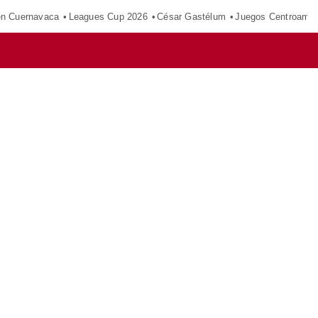
en Cuernavaca
Leagues Cup 2026
César Gastélum
Juegos Centroamer