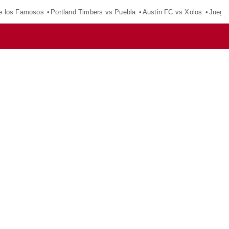
e los Famosos
Portland Timbers vs Puebla
Austin FC vs Xolos
Juego