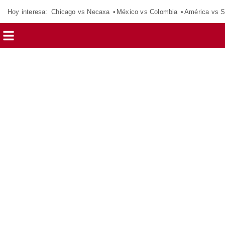
Hoy interesa:
Chicago vs Necaxa
México vs Colombia
América vs S