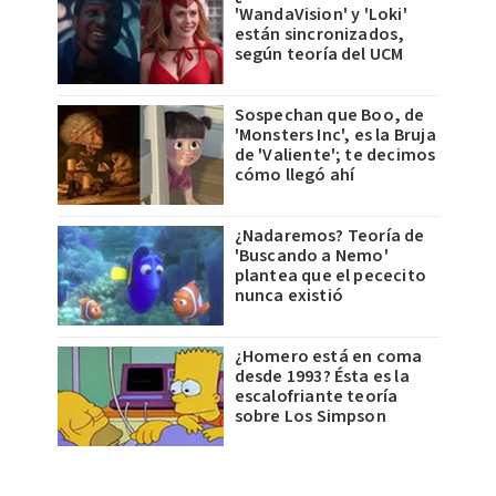
'WandaVision' y 'Loki'
están sincronizados,
según teoría del UCM
Sospechan que Boo, de
'Monsters Inc', es la Bruja
de 'Valiente'; te decimos
cómo llegó ahí
¿Nadaremos? Teoría de
'Buscando a Nemo'
plantea que el pececito
nunca existió
¿Homero está en coma
desde 1993? Ésta es la
escalofriante teoría
sobre Los Simpson