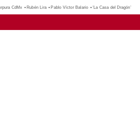
púrpura CdMx
Rubén Lira
Pablo Víctor Balario
‘La Casa del Dragón’