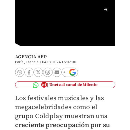
Taylor S
AGENCIA AFP
París, Francia
/
04.07.2024 16:02:00
Únete al canal de Milenio
Los festivales musicales y las
megacelebridades como el
grupo Coldplay muestran una
creciente preocupación por su