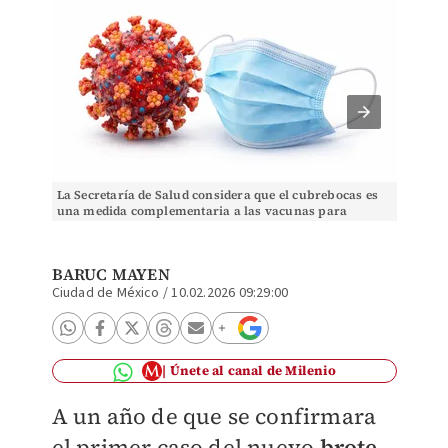
La Secretaría de Salud considera que el cubrebocas es
En al m
una medida complementaria a las vacunas para
obligat
prevenir el sarampión | Creada con Sora IA
BARUC MAYEN
Ciudad de México
/
10.02.2026 09:29:00
Únete al canal de Milenio
A un año de que se confirmara
el primer caso del nuevo
brote