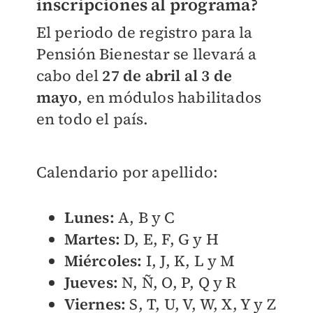
inscripciones al programa?
El periodo de registro para la
Pensión Bienestar se llevará a
cabo del
27 de abril al 3 de
mayo
, en módulos habilitados
en todo el país.
Calendario por apellido:
Lunes:
A, B y C
Martes:
D, E, F, G y H
Miércoles:
I, J, K, L y M
Jueves:
N, Ñ, O, P, Q y R
Viernes:
S, T, U, V, W, X, Y y Z