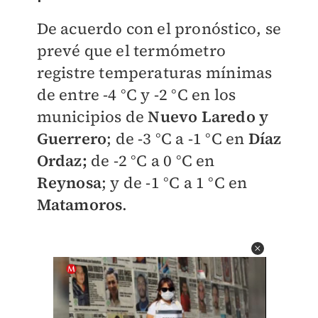
De acuerdo con el pronóstico, se
prevé que el termómetro
registre temperaturas mínimas
de entre -4 °C y -2 °C en los
municipios de
Nuevo Laredo y
Guerrero
; de -3 °C a -1 °C en
Díaz
Ordaz;
de -2 °C a 0 °C en
Reynosa
; y de -1 °C a 1 °C en
Matamoros
.