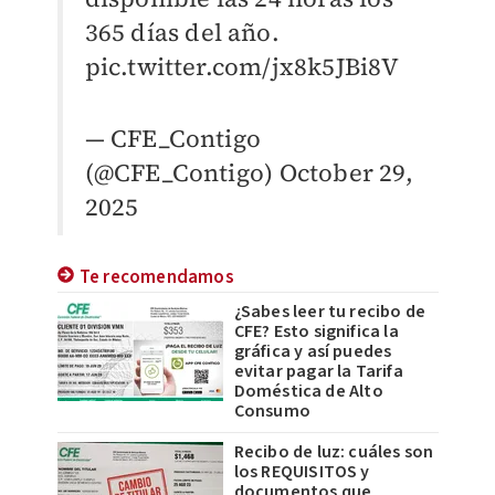
365 días del año.
pic.twitter.com/jx8k5JBi8V
— CFE_Contigo
(@CFE_Contigo)
October 29,
2025
Te recomendamos
¿Sabes leer tu recibo de
CFE? Esto significa la
gráfica y así puedes
evitar pagar la Tarifa
Doméstica de Alto
Consumo
Recibo de luz: cuáles son
los REQUISITOS y
documentos que