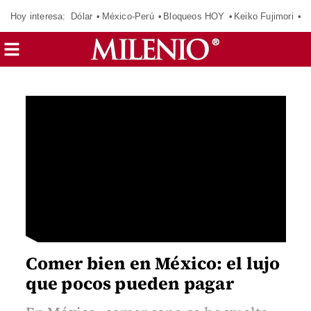
Hoy interesa:
Dólar
México-Perú
Bloqueos HOY
Keiko Fujimori
C
Comer bien en México: el lujo
que pocos pueden pagar