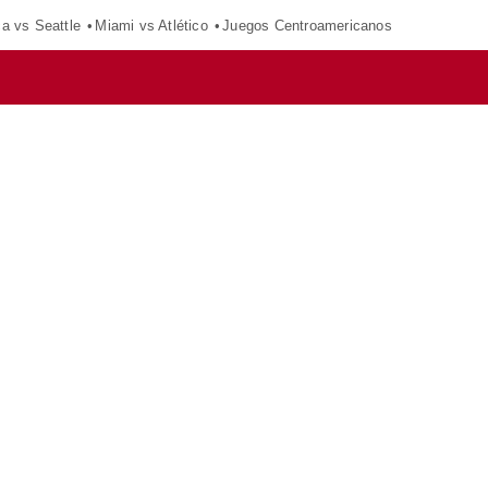
ca vs Seattle
Miami vs Atlético
Juegos Centroamericanos