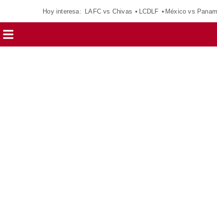
Hoy interesa:
LAFC vs Chivas
LCDLF
México vs Pana