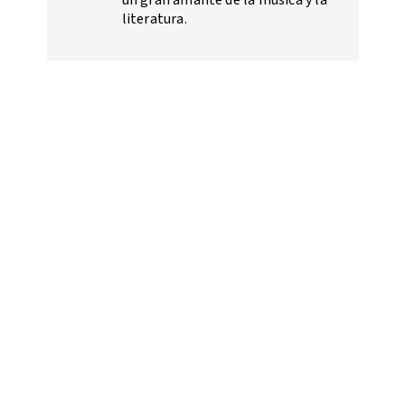
un gran amante de la música y la
literatura.