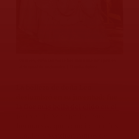
De joven, doña Leo fue la flor más bella del ejido en
el festival de Xochimilco. | Claudia Solera
La belleza de doña Leo
deslumbró en su juventud: fue
la flor más bella del ejido
en el
festival de Xochimilco. Sus
hermanos
, que remaban en los
canales y
vendían ramos de