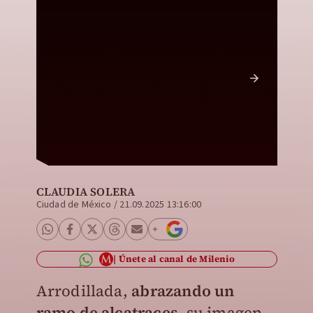
Leonora
Vendedo
Especia
CLAUDIA SOLERA
Ciudad de México
/
21.09.2025 13:16:00
Únete al canal de Milenio
Arrodillada,
abrazando un
ramo de alcatraces
, su imagen