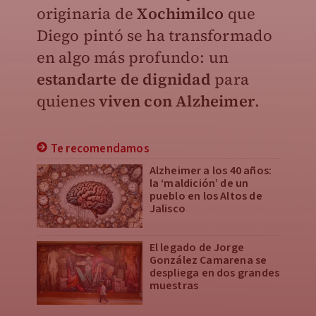
originaria de
Xochimilco
que
Diego pintó se ha transformado
en algo más profundo: un
estandarte de dignidad
para
quienes
viven con
Alzheimer
.
Te recomendamos
Alzheimer a los 40 años:
la ‘maldición’ de un
pueblo en los Altos de
Jalisco
El legado de Jorge
González Camarena se
despliega en dos grandes
muestras