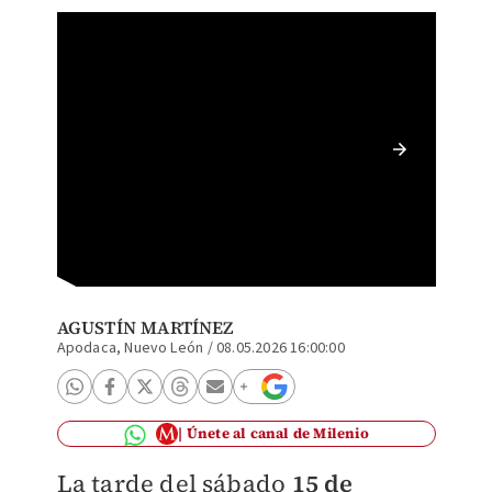
El acci
la aven
AGUSTÍN MARTÍNEZ
Apodaca, Nuevo León
/
08.05.2026 16:00:00
Únete al canal de Milenio
La tarde del sábado
15 de