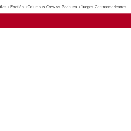
tlas
Exatlón
Columbus Crew vs Pachuca
Juegos Centroamericanos