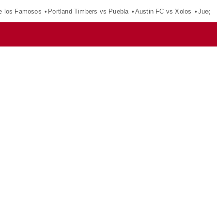
e los Famosos
Portland Timbers vs Puebla
Austin FC vs Xolos
Juego