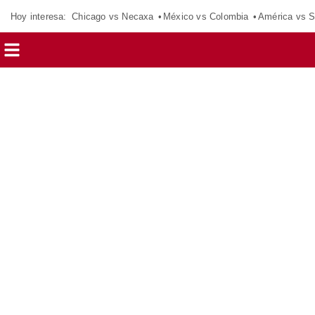
Hoy interesa:
Chicago vs Necaxa
México vs Colombia
América vs S