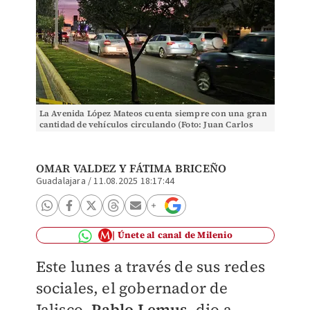
La Avenida López Mateos cuenta siempre con una gran
cantidad de vehículos circulando (Foto: Juan Carlos
Munguía)
OMAR VALDEZ
Y FÁTIMA BRICEÑO
Guadalajara
/
11.08.2025 18:17:44
Únete al canal de Milenio
Este lunes a través de sus redes
sociales, el gobernador de
Jalisco,
Pablo Lemus
, dio a