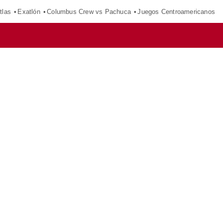
tlas
Exatlón
Columbus Crew vs Pachuca
Juegos Centroamericanos