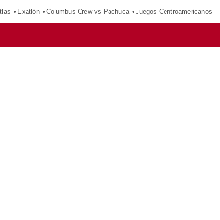
tlas
Exatlón
Columbus Crew vs Pachuca
Juegos Centroamericanos