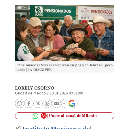
Pensionados IMSS sí recibirán su pago en febrero, pero
tarde | IA DISCOVER
LORELY OSORNO
Ciudad de México
/
10.01.2026 09:51:00
Únete al canal de Milenio
El
Instituto Mexicano del