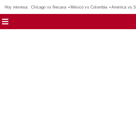
Hoy interesa:
Chicago vs Necaxa
México vs Colombia
América vs S