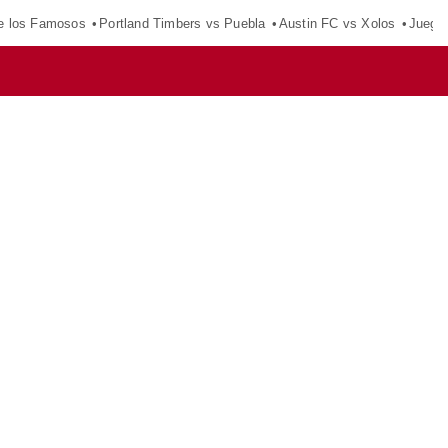
e los Famosos
Portland Timbers vs Puebla
Austin FC vs Xolos
Juego