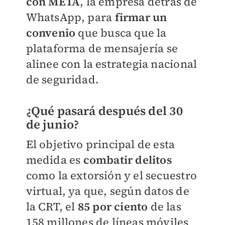
con META
, la empresa detrás de
WhatsApp, para
firmar un
convenio
que busca que la
plataforma de mensajería se
alinee con la estrategia nacional
de seguridad.
¿Qué pasará después del 30
de junio?
El objetivo principal de esta
medida es
combatir delitos
como la extorsión y el secuestro
virtual, ya que, según datos de
la CRT, el
85 por ciento
de las
158 millones de líneas móviles