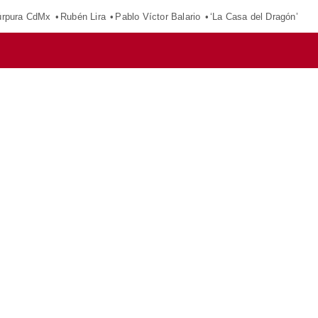
púrpura CdMx
Rubén Lira
Pablo Víctor Balario
‘La Casa del Dragón’