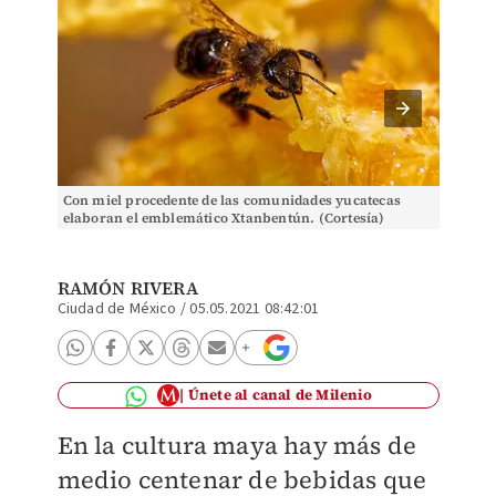
Con miel procedente de las comunidades yucatecas
Pulpa d
elaboran el emblemático Xtanbentún. (Cortesía)
ingredi
RAMÓN RIVERA
Ciudad de México
/
05.05.2021 08:42:01
Únete al canal de Milenio
En la cultura maya hay más de
medio centenar de bebidas que