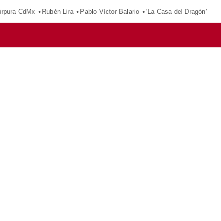
púrpura CdMx
Rubén Lira
Pablo Víctor Balario
‘La Casa del Dragón’