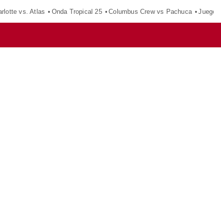
rlotte vs. Atlas
Onda Tropical 25
Columbus Crew vs Pachuca
Juegos