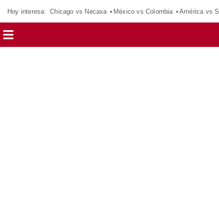
Hoy interesa:
Chicago vs Necaxa
México vs Colombia
América vs S