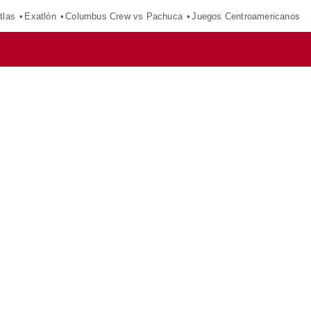
tlas
Exatlón
Columbus Crew vs Pachuca
Juegos Centroamericanos