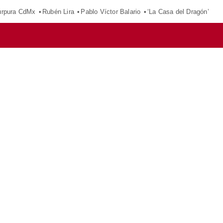
púrpura CdMx
Rubén Lira
Pablo Víctor Balario
‘La Casa del Dragón’