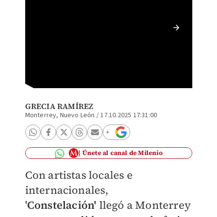
La feria
octubre
GRECIA RAMÍREZ
Monterrey, Nuevo León
/
17.10.2025 17:31:00
Únete al canal de Milenio
Con artistas locales e
internacionales,
'
Constelación'
llegó a Monterrey