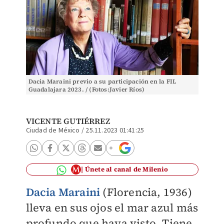
Dacia Maraini previo a su participación en la FIL
Guadalajara 2023. / (Fotos:Javier Ríos)
VICENTE GUTIÉRREZ
Ciudad de México
/
25.11.2023 01:41:25
Únete al canal de Milenio
Dacia Maraini
(Florencia, 1936)
lleva en sus ojos el mar azul más
profundo que haya visto. Tiene