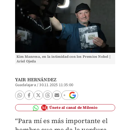
Kim Manresa, en la intimidad con los Premios Nobel |
Ariel Ojeda
YAIR HERNÁNDEZ
Guadalajara
/
30.11.2025 11:35:00
Únete al canal de Milenio
“Para mí es más importante el
hombre que me da la verdura