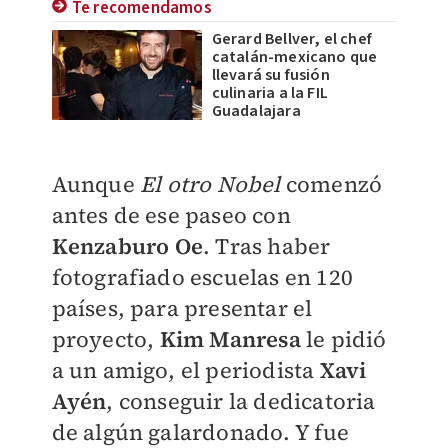
Te recomendamos
Gerard Bellver, el chef
catalán-mexicano que
llevará su fusión
culinaria a la FIL
Guadalajara
Aunque
El otro Nobel
comenzó
antes de ese paseo con
Kenzaburo
Oe
. Tras haber
fotografiado escuelas en 120
países, para presentar el
proyecto,
Kim Manresa
le pidió
a un amigo, el periodista
Xavi
Ayén
, conseguir la dedicatoria
de algún galardonado. Y fue