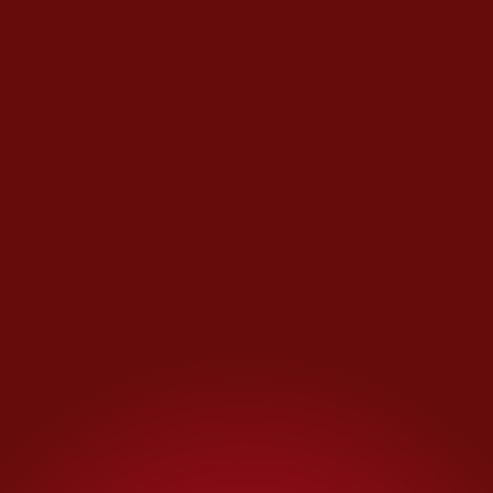
preservamos.
Esto nos da la
posibilidad de mirar hacia
la historia y recuperar
imágenes que nunca fueron
publicadas o que pasaron
desapercibidas en su
momento. Es un diálogo
constante entre archivistas,
editores y los equipos de
digitalización, lo que
significa que nuestro
registro histórico está en
evolución permanente.