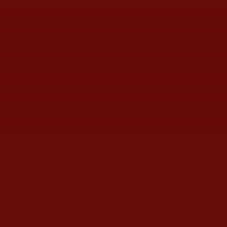
clientes tengan el contenido
que necesitan para conectar
con sus audiencias
mediante
imágenes
confiables y diferenciadas.
Un funeral el 21 de septiembre de 1985. | John
Barr/Liaison.