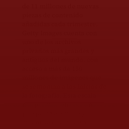
de 11 millones de nuevas
piezas de contenido
añadidas cada trimestre.
Getty Images cuenta con
uno de los archivos
privados más grandes y
antiguos del mundo, con
acceso a más de 150
millones de imágenes que
se remontan a los inicios de
la fotografía. Esta escala
nos permite ofrecer una
perspectiva amplia y
garantiza que nuestros