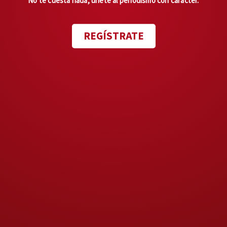
No te cuesta nada, únete al periodismo con carácter.
Un dato relevante es que García
REGÍSTRATE
lleva más de 30 años
desarrollando la tipografía
Enrico Bar
que se utiliza en la
revista.
“Está inspirada en fuentes
tipográficas cortadas en
Ciudad de México en el
siglo XVII. Todo esto es una
labor muy larga que he
hecho durante muchos años
de investigación sobre las