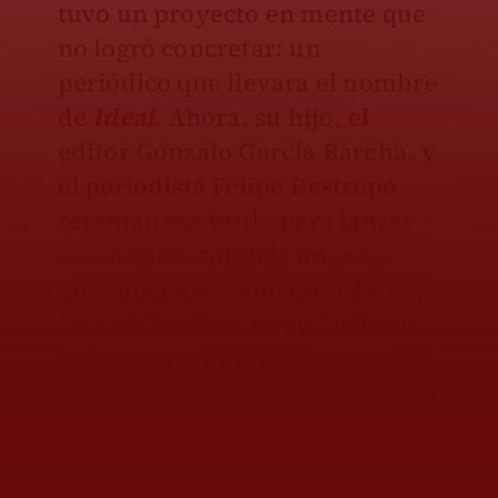
tuvo un proyecto en mente que
no logró concretar: un
periódico que llevara el nombre
de
Ideal
. Ahora, su hijo,
el
editor Gonzalo García Barcha, y
el periodista Felipe Restrepo
retoman ese título para lanzar
una revista cultural impresa
que funciona como un tributo a
las publicaciones que
forjaron
la literatura
del siglo XX.
“Para mí es la culminación
de 30 y pico de años de