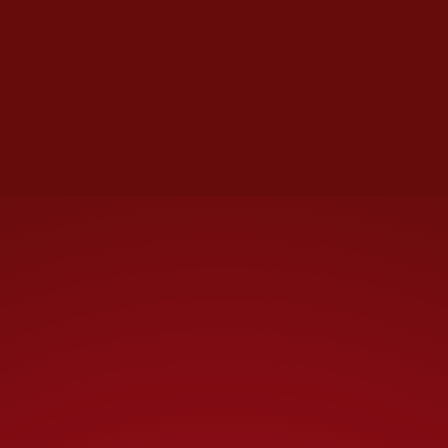
digital, pero nos resulta muy
cómodo y familiar trabajar un
producto impreso que nos hace
mucha ilusión
; si llegara a
crecer, sería natural también
hacer un producto digital”.
Te recomendamos
Gonzalo Celorio
abordará el sentido del
humor y la libertad en su
discurso del Premio
Cervantes
El contenido de
Ideal
se nutre
de temas culturales que
incluyen crónica, reportajes de