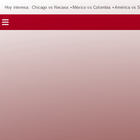
Hoy interesa:
Chicago vs Necaxa
México vs Colombia
América vs S