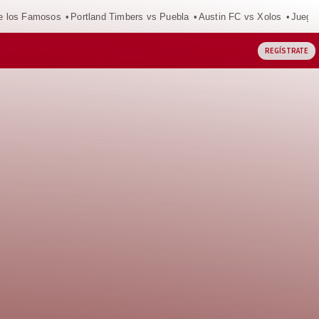
e los Famosos
Portland Timbers vs Puebla
Austin FC vs Xolos
Juego
REGÍSTRATE