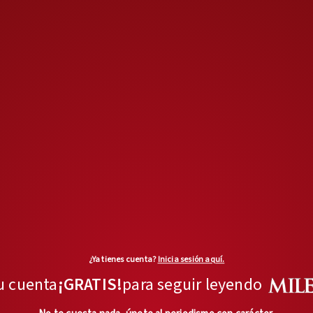
Péndola (un sitio web sobre
revistas culturales antiguas y
actuales) reseñas, ensayo
fotográfico y entrevistas con
personajes como el director de
orquesta
Gustavo Dudamel
y el
escritor español
Javier Cercas
,
entre otros textos.
¿Ya tienes cuenta?
Inicia sesión aquí.
u cuenta
¡GRATIS!
para seguir leyendo