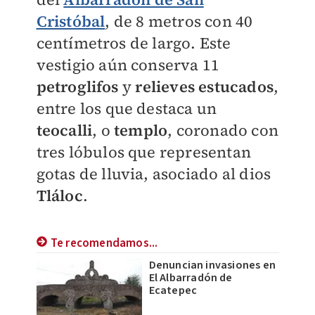
Cristóbal
, de 8 metros con 40
centímetros de largo. Este
vestigio aún conserva 11
petroglifos
y
relieves estucados
,
entre los que destaca un
teocalli
, o
templo
, coronado con
tres lóbulos que representan
gotas de lluvia, asociado al dios
Tláloc
.
Te recomendamos...
Denuncian invasiones en
El Albarradón de
Ecatepec