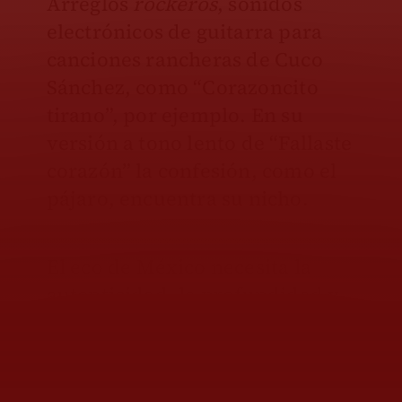
Arreglos
rockeros
, sonidos
electrónicos de guitarra para
canciones rancheras de Cuco
Sánchez, como “Corazoncito
tirano”, por ejemplo. En su
versión a tono lento de “Fallaste
corazón” la confesión, como el
pájaro, encuentra su nicho.
El eco de México necesita la
autenticidad, la profundidad y
los interminables agudos de la
voz de Lila Downs, vibrante y
variada como la naturaleza