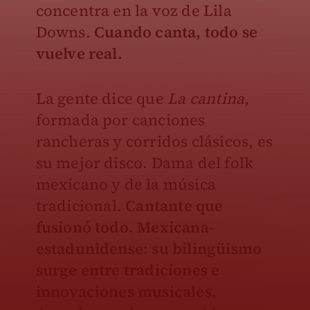
concentra en la voz de Lila
Downs.
Cuando canta, todo se
vuelve real.
La gente dice que
La cantina
,
formada por canciones
rancheras y corridos clásicos, es
su mejor disco. Dama del folk
mexicano y de la música
tradicional.
Cantante que
fusionó todo. Mexicana-
estadunidense: su bilingüismo
surge entre tradiciones e
innovaciones musicales
.