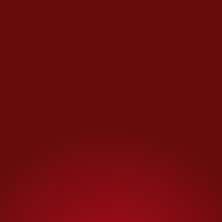
AQ / MCB
TAGS RELACIONADOS:
Laberinto
Música
Lila Downs
música mexicana